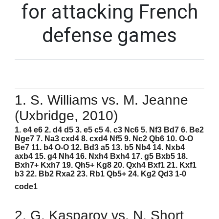
for attacking French
defense games
1. S. Williams vs. M. Jeanne
(Uxbridge, 2010)
1. e4 e6 2. d4 d5 3. e5 c5 4. c3 Nc6 5. Nf3 Bd7 6. Be2
Nge7 7. Na3 cxd4 8. cxd4 Nf5 9. Nc2 Qb6 10. O-O
Be7 11. b4 O-O 12. Bd3 a5 13. b5 Nb4 14. Nxb4
axb4 15. g4 Nh4 16. Nxh4 Bxh4 17. g5 Bxb5 18.
Bxh7+ Kxh7 19. Qh5+ Kg8 20. Qxh4 Bxf1 21. Kxf1
b3 22. Bb2 Rxa2 23. Rb1 Qb5+ 24. Kg2 Qd3 1-0
code1
2. G. Kasparov vs. N. Short