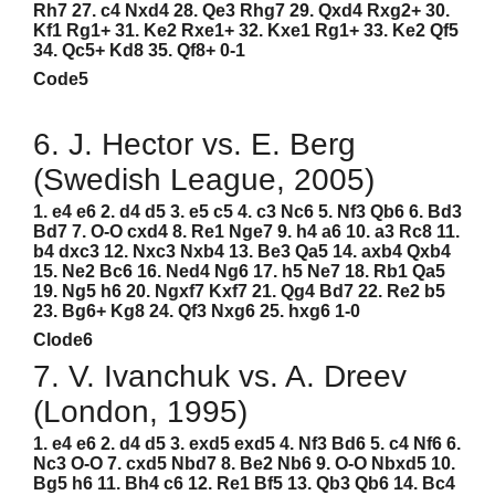
Rh7 27. c4 Nxd4 28. Qe3 Rhg7 29. Qxd4 Rxg2+ 30.
Kf1 Rg1+ 31. Ke2 Rxe1+ 32. Kxe1 Rg1+ 33. Ke2 Qf5
34. Qc5+ Kd8 35. Qf8+ 0-1
Code5
6. J. Hector vs. E. Berg
(Swedish League, 2005)
1. e4 e6 2. d4 d5 3. e5 c5 4. c3 Nc6 5. Nf3 Qb6 6. Bd3
Bd7 7. O-O cxd4 8. Re1 Nge7 9. h4 a6 10. a3 Rc8 11.
b4 dxc3 12. Nxc3 Nxb4 13. Be3 Qa5 14. axb4 Qxb4
15. Ne2 Bc6 16. Ned4 Ng6 17. h5 Ne7 18. Rb1 Qa5
19. Ng5 h6 20. Ngxf7 Kxf7 21. Qg4 Bd7 22. Re2 b5
23. Bg6+ Kg8 24. Qf3 Nxg6 25. hxg6 1-0
Clode6
7. V. Ivanchuk vs. A. Dreev
(London, 1995)
1. e4 e6 2. d4 d5 3. exd5 exd5 4. Nf3 Bd6 5. c4 Nf6 6.
Nc3 O-O 7. cxd5 Nbd7 8. Be2 Nb6 9. O-O Nbxd5 10.
Bg5 h6 11. Bh4 c6 12. Re1 Bf5 13. Qb3 Qb6 14. Bc4