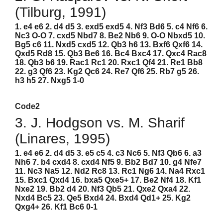
(Tilburg, 1991)
1. e4 e6 2. d4 d5 3. exd5 exd5 4. Nf3 Bd6 5. c4 Nf6 6.
Nc3 O-O 7. cxd5 Nbd7 8. Be2 Nb6 9. O-O Nbxd5 10.
Bg5 c6 11. Nxd5 cxd5 12. Qb3 h6 13. Bxf6 Qxf6 14.
Qxd5 Rd8 15. Qb3 Be6 16. Bc4 Bxc4 17. Qxc4 Rac8
18. Qb3 b6 19. Rac1 Rc1 20. Rxc1 Qf4 21. Re1 Bb8
22. g3 Qf6 23. Kg2 Qc6 24. Re7 Qf6 25. Rb7 g5 26.
h3 h5 27. Nxg5 1-0
Code2
3. J. Hodgson vs. M. Sharif
(Linares, 1995)
1. e4 e6 2. d4 d5 3. e5 c5 4. c3 Nc6 5. Nf3 Qb6 6. a3
Nh6 7. b4 cxd4 8. cxd4 Nf5 9. Bb2 Bd7 10. g4 Nfe7
11. Nc3 Na5 12. Nd2 Rc8 13. Rc1 Ng6 14. Na4 Rxc1
15. Bxc1 Qxd4 16. bxa5 Qxe5+ 17. Be2 Nf4 18. Kf1
Nxe2 19. Bb2 d4 20. Nf3 Qb5 21. Qxe2 Qxa4 22.
Nxd4 Bc5 23. Qe5 Bxd4 24. Bxd4 Qd1+ 25. Kg2
Qxg4+ 26. Kf1 Bc6 0-1