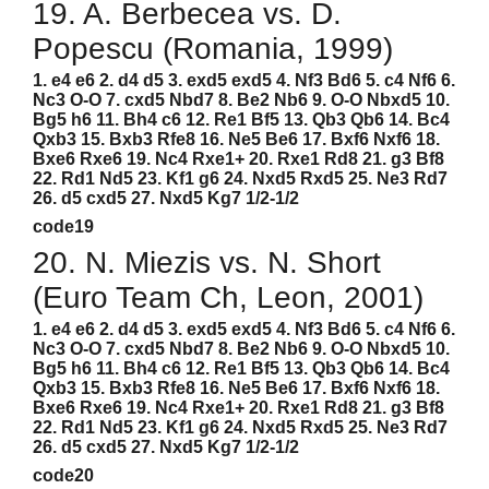
19. A. Berbecea vs. D.
Popescu (Romania, 1999)
1. e4 e6 2. d4 d5 3. exd5 exd5 4. Nf3 Bd6 5. c4 Nf6 6.
Nc3 O-O 7. cxd5 Nbd7 8. Be2 Nb6 9. O-O Nbxd5 10.
Bg5 h6 11. Bh4 c6 12. Re1 Bf5 13. Qb3 Qb6 14. Bc4
Qxb3 15. Bxb3 Rfe8 16. Ne5 Be6 17. Bxf6 Nxf6 18.
Bxe6 Rxe6 19. Nc4 Rxe1+ 20. Rxe1 Rd8 21. g3 Bf8
22. Rd1 Nd5 23. Kf1 g6 24. Nxd5 Rxd5 25. Ne3 Rd7
26. d5 cxd5 27. Nxd5 Kg7 1/2-1/2
code19
20. N. Miezis vs. N. Short
(Euro Team Ch, Leon, 2001)
1. e4 e6 2. d4 d5 3. exd5 exd5 4. Nf3 Bd6 5. c4 Nf6 6.
Nc3 O-O 7. cxd5 Nbd7 8. Be2 Nb6 9. O-O Nbxd5 10.
Bg5 h6 11. Bh4 c6 12. Re1 Bf5 13. Qb3 Qb6 14. Bc4
Qxb3 15. Bxb3 Rfe8 16. Ne5 Be6 17. Bxf6 Nxf6 18.
Bxe6 Rxe6 19. Nc4 Rxe1+ 20. Rxe1 Rd8 21. g3 Bf8
22. Rd1 Nd5 23. Kf1 g6 24. Nxd5 Rxd5 25. Ne3 Rd7
26. d5 cxd5 27. Nxd5 Kg7 1/2-1/2
code20