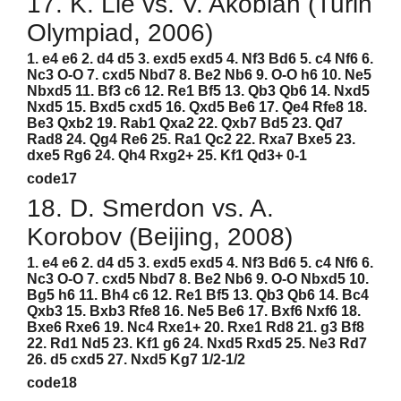
17. K. Lie vs. V. Akobian (Turin
Olympiad, 2006)
1. e4 e6 2. d4 d5 3. exd5 exd5 4. Nf3 Bd6 5. c4 Nf6 6.
Nc3 O-O 7. cxd5 Nbd7 8. Be2 Nb6 9. O-O h6 10. Ne5
Nbxd5 11. Bf3 c6 12. Re1 Bf5 13. Qb3 Qb6 14. Nxd5
Nxd5 15. Bxd5 cxd5 16. Qxd5 Be6 17. Qe4 Rfe8 18.
Be3 Qxb2 19. Rab1 Qxa2 22. Qxb7 Bd5 23. Qd7
Rad8 24. Qg4 Re6 25. Ra1 Qc2 22. Rxa7 Bxe5 23.
dxe5 Rg6 24. Qh4 Rxg2+ 25. Kf1 Qd3+ 0-1
code17
18. D. Smerdon vs. A.
Korobov (Beijing, 2008)
1. e4 e6 2. d4 d5 3. exd5 exd5 4. Nf3 Bd6 5. c4 Nf6 6.
Nc3 O-O 7. cxd5 Nbd7 8. Be2 Nb6 9. O-O Nbxd5 10.
Bg5 h6 11. Bh4 c6 12. Re1 Bf5 13. Qb3 Qb6 14. Bc4
Qxb3 15. Bxb3 Rfe8 16. Ne5 Be6 17. Bxf6 Nxf6 18.
Bxe6 Rxe6 19. Nc4 Rxe1+ 20. Rxe1 Rd8 21. g3 Bf8
22. Rd1 Nd5 23. Kf1 g6 24. Nxd5 Rxd5 25. Ne3 Rd7
26. d5 cxd5 27. Nxd5 Kg7 1/2-1/2
code18