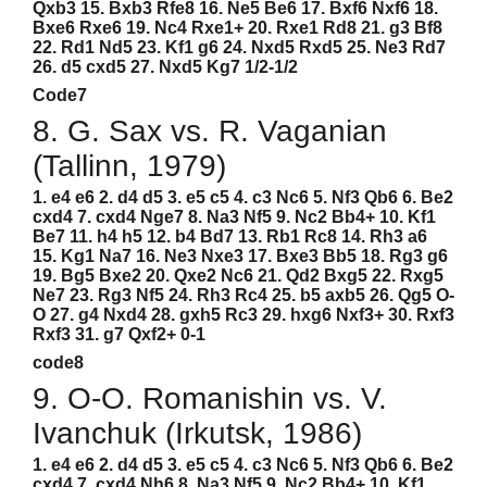
Qxb3 15. Bxb3 Rfe8 16. Ne5 Be6 17. Bxf6 Nxf6 18.
Bxe6 Rxe6 19. Nc4 Rxe1+ 20. Rxe1 Rd8 21. g3 Bf8
22. Rd1 Nd5 23. Kf1 g6 24. Nxd5 Rxd5 25. Ne3 Rd7
26. d5 cxd5 27. Nxd5 Kg7 1/2-1/2
Code7
8. G. Sax vs. R. Vaganian
(Tallinn, 1979)
1. e4 e6 2. d4 d5 3. e5 c5 4. c3 Nc6 5. Nf3 Qb6 6. Be2
cxd4 7. cxd4 Nge7 8. Na3 Nf5 9. Nc2 Bb4+ 10. Kf1
Be7 11. h4 h5 12. b4 Bd7 13. Rb1 Rc8 14. Rh3 a6
15. Kg1 Na7 16. Ne3 Nxe3 17. Bxe3 Bb5 18. Rg3 g6
19. Bg5 Bxe2 20. Qxe2 Nc6 21. Qd2 Bxg5 22. Rxg5
Ne7 23. Rg3 Nf5 24. Rh3 Rc4 25. b5 axb5 26. Qg5 O-
O 27. g4 Nxd4 28. gxh5 Rc3 29. hxg6 Nxf3+ 30. Rxf3
Rxf3 31. g7 Qxf2+ 0-1
code8
9. O-O. Romanishin vs. V.
Ivanchuk (Irkutsk, 1986)
1. e4 e6 2. d4 d5 3. e5 c5 4. c3 Nc6 5. Nf3 Qb6 6. Be2
cxd4 7. cxd4 Nh6 8. Na3 Nf5 9. Nc2 Bb4+ 10. Kf1