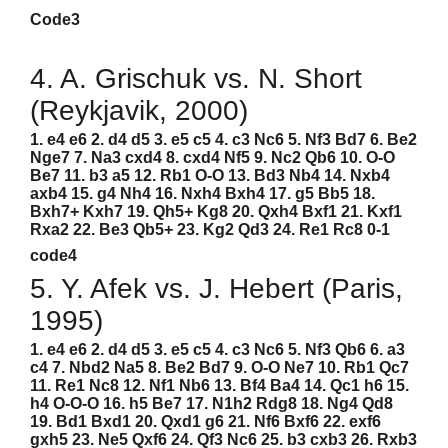
Code3
4. A. Grischuk vs. N. Short
(Reykjavik, 2000)
1. e4 e6 2. d4 d5 3. e5 c5 4. c3 Nc6 5. Nf3 Bd7 6. Be2
Nge7 7. Na3 cxd4 8. cxd4 Nf5 9. Nc2 Qb6 10. O-O
Be7 11. b3 a5 12. Rb1 O-O 13. Bd3 Nb4 14. Nxb4
axb4 15. g4 Nh4 16. Nxh4 Bxh4 17. g5 Bb5 18.
Bxh7+ Kxh7 19. Qh5+ Kg8 20. Qxh4 Bxf1 21. Kxf1
Rxa2 22. Be3 Qb5+ 23. Kg2 Qd3 24. Re1 Rc8 0-1
code4
5. Y. Afek vs. J. Hebert (Paris,
1995)
1. e4 e6 2. d4 d5 3. e5 c5 4. c3 Nc6 5. Nf3 Qb6 6. a3
c4 7. Nbd2 Na5 8. Be2 Bd7 9. O-O Ne7 10. Rb1 Qc7
11. Re1 Nc8 12. Nf1 Nb6 13. Bf4 Ba4 14. Qc1 h6 15.
h4 O-O-O 16. h5 Be7 17. N1h2 Rdg8 18. Ng4 Qd8
19. Bd1 Bxd1 20. Qxd1 g6 21. Nf6 Bxf6 22. exf6
gxh5 23. Ne5 Qxf6 24. Qf3 Nc6 25. b3 cxb3 26. Rxb3