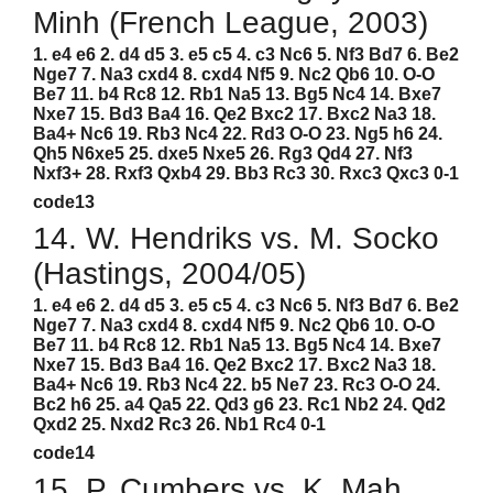
Minh (French League, 2003)
1. e4 e6 2. d4 d5 3. e5 c5 4. c3 Nc6 5. Nf3 Bd7 6. Be2
Nge7 7. Na3 cxd4 8. cxd4 Nf5 9. Nc2 Qb6 10. O-O
Be7 11. b4 Rc8 12. Rb1 Na5 13. Bg5 Nc4 14. Bxe7
Nxe7 15. Bd3 Ba4 16. Qe2 Bxc2 17. Bxc2 Na3 18.
Ba4+ Nc6 19. Rb3 Nc4 22. Rd3 O-O 23. Ng5 h6 24.
Qh5 N6xe5 25. dxe5 Nxe5 26. Rg3 Qd4 27. Nf3
Nxf3+ 28. Rxf3 Qxb4 29. Bb3 Rc3 30. Rxc3 Qxc3 0-1
code13
14. W. Hendriks vs. M. Socko
(Hastings, 2004/05)
1. e4 e6 2. d4 d5 3. e5 c5 4. c3 Nc6 5. Nf3 Bd7 6. Be2
Nge7 7. Na3 cxd4 8. cxd4 Nf5 9. Nc2 Qb6 10. O-O
Be7 11. b4 Rc8 12. Rb1 Na5 13. Bg5 Nc4 14. Bxe7
Nxe7 15. Bd3 Ba4 16. Qe2 Bxc2 17. Bxc2 Na3 18.
Ba4+ Nc6 19. Rb3 Nc4 22. b5 Ne7 23. Rc3 O-O 24.
Bc2 h6 25. a4 Qa5 22. Qd3 g6 23. Rc1 Nb2 24. Qd2
Qxd2 25. Nxd2 Rc3 26. Nb1 Rc4 0-1
code14
15. P. Cumbers vs. K. Mah