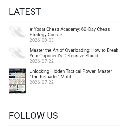
LATEST
# Ypaat Chess Academy: 60-Day Chess
Strategy Course
2026-08-03
Master the Art of Overloading: How to Break
Your Opponent’s Defensive Shield
2026-07-22
ht
Unlocking Hidden Tactical Power: Master
"The Reloader" Motif
tp
2026-07-22
s:
//
x.
c
FOLLOW US
o
m