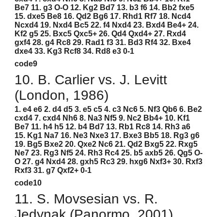
Be7 11. g3 O-O 12. Kg2 Bd7 13. b3 f6 14. Bb2 fxe5
15. dxe5 Be8 16. Qd2 Bg6 17. Rhd1 Rf7 18. Ncd4
Ncxd4 19. Nxd4 Bc5 22. f4 Nxd4 23. Bxd4 Be4+ 24.
Kf2 g5 25. Bxc5 Qxc5+ 26. Qd4 Qxd4+ 27. Rxd4
gxf4 28. g4 Rc8 29. Rad1 f3 31. Bd3 Rf4 32. Bxe4
dxe4 33. Kg3 Rcf8 34. Rd8 e3 0-1
code9
10. B. Carlier vs. J. Levitt
(London, 1986)
1. e4 e6 2. d4 d5 3. e5 c5 4. c3 Nc6 5. Nf3 Qb6 6. Be2
cxd4 7. cxd4 Nh6 8. Na3 Nf5 9. Nc2 Bb4+ 10. Kf1
Be7 11. h4 h5 12. b4 Bd7 13. Rb1 Rc8 14. Rh3 a6
15. Kg1 Na7 16. Ne3 Nxe3 17. Bxe3 Bb5 18. Rg3 g6
19. Bg5 Bxe2 20. Qxe2 Nc6 21. Qd2 Bxg5 22. Rxg5
Ne7 23. Rg3 Nf5 24. Rh3 Rc4 25. b5 axb5 26. Qg5 O-
O 27. g4 Nxd4 28. gxh5 Rc3 29. hxg6 Nxf3+ 30. Rxf3
Rxf3 31. g7 Qxf2+ 0-1
code10
11. S. Movsesian vs. R.
Jedynak (Panormo, 2001)