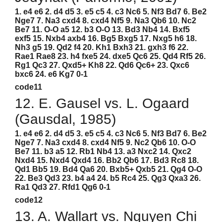
1. e4 e6 2. d4 d5 3. e5 c5 4. c3 Nc6 5. Nf3 Bd7 6. Be2
Nge7 7. Na3 cxd4 8. cxd4 Nf5 9. Na3 Qb6 10. Nc2
Be7 11. O-O a5 12. b3 O-O 13. Bd3 Nb4 14. Bxf5
exf5 15. Nxb4 axb4 16. Bg5 Bxg5 17. Nxg5 h6 18.
Nh3 g5 19. Qd2 f4 20. Kh1 Bxh3 21. gxh3 f6 22.
Rae1 Rae8 23. h4 fxe5 24. dxe5 Qc6 25. Qd4 Rf5 26.
Rg1 Qc3 27. Qxd5+ Kh8 22. Qd6 Qc6+ 23. Qxc6
bxc6 24. e6 Kg7 0-1
code11
12. E. Gausel vs. L. Ogaard
(Gausdal, 1985)
1. e4 e6 2. d4 d5 3. e5 c5 4. c3 Nc6 5. Nf3 Bd7 6. Be2
Nge7 7. Na3 cxd4 8. cxd4 Nf5 9. Nc2 Qb6 10. O-O
Be7 11. b3 a5 12. Rb1 Nb4 13. a3 Nxc2 14. Qxc2
Nxd4 15. Nxd4 Qxd4 16. Bb2 Qb6 17. Bd3 Rc8 18.
Qd1 Bb5 19. Bd4 Qa6 20. Bxb5+ Qxb5 21. Qg4 O-O
22. Be3 Qd3 23. b4 a4 24. b5 Rc4 25. Qg3 Qxa3 26.
Ra1 Qd3 27. Rfd1 Qg6 0-1
code12
13. A. Wallart vs. Nguyen Chi