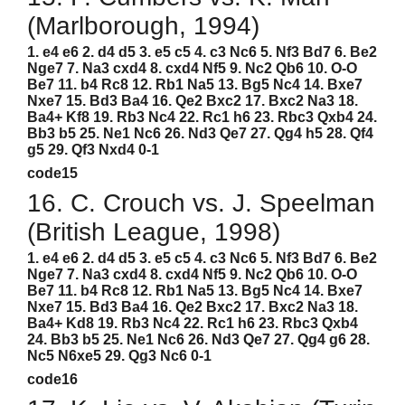
(Marlborough, 1994)
1. e4 e6 2. d4 d5 3. e5 c5 4. c3 Nc6 5. Nf3 Bd7 6. Be2
Nge7 7. Na3 cxd4 8. cxd4 Nf5 9. Nc2 Qb6 10. O-O
Be7 11. b4 Rc8 12. Rb1 Na5 13. Bg5 Nc4 14. Bxe7
Nxe7 15. Bd3 Ba4 16. Qe2 Bxc2 17. Bxc2 Na3 18.
Ba4+ Kf8 19. Rb3 Nc4 22. Rc1 h6 23. Rbc3 Qxb4 24.
Bb3 b5 25. Ne1 Nc6 26. Nd3 Qe7 27. Qg4 h5 28. Qf4
g5 29. Qf3 Nxd4 0-1
code15
16. C. Crouch vs. J. Speelman
(British League, 1998)
1. e4 e6 2. d4 d5 3. e5 c5 4. c3 Nc6 5. Nf3 Bd7 6. Be2
Nge7 7. Na3 cxd4 8. cxd4 Nf5 9. Nc2 Qb6 10. O-O
Be7 11. b4 Rc8 12. Rb1 Na5 13. Bg5 Nc4 14. Bxe7
Nxe7 15. Bd3 Ba4 16. Qe2 Bxc2 17. Bxc2 Na3 18.
Ba4+ Kd8 19. Rb3 Nc4 22. Rc1 h6 23. Rbc3 Qxb4
24. Bb3 b5 25. Ne1 Nc6 26. Nd3 Qe7 27. Qg4 g6 28.
Nc5 N6xe5 29. Qg3 Nc6 0-1
code16